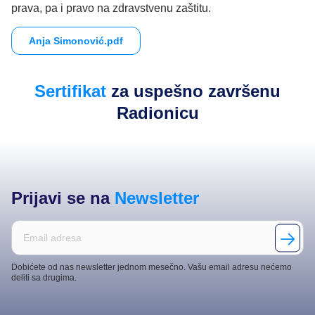
prava, pa i pravo na zdravstvenu zaštitu.
Anja Simonović.pdf
Sertifikat
za uspešno završenu
Radionicu
Prijavi se na
Newsletter
Dobićete od nas newsletter jednom mesečno. Vašu email adresu nećemo
deliti sa drugima.