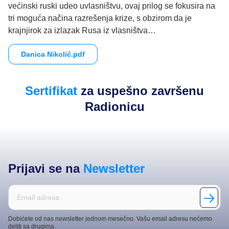
većinski ruski udeo uvlasništvu, ovaj prilog se fokusira na
tri moguća načina razrešenja krize, s obzirom da je
krajnjirok za izlazak Rusa iz vlasništva…
Danica Nikolić.pdf
Sertifikat
za uspešno završenu
Radionicu
Prijavi se na
Newsletter
Dobićete od nas newsletter jednom mesečno. Vašu email adresu nećemo
deliti sa drugima.