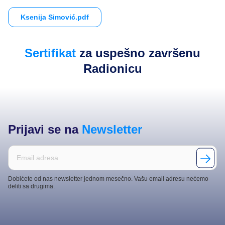
Ksenija Simović.pdf
Sertifikat
za uspešno završenu
Radionicu
Prijavi se na
Newsletter
Dobićete od nas newsletter jednom mesečno. Vašu email adresu nećemo
deliti sa drugima.