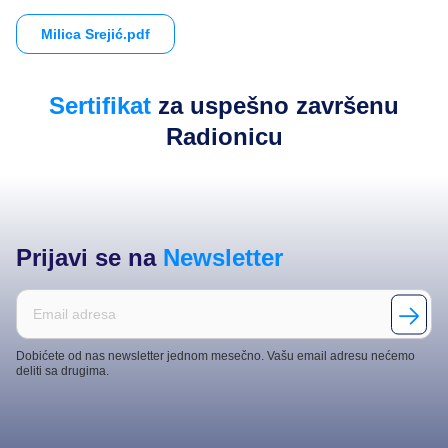
Milica Srejić.pdf
Sertifikat
za uspešno završenu
Radionicu
Prijavi se na
Newsletter
Dobićete od nas newsletter jednom mesečno. Vašu email adresu nećemo
deliti sa drugima.