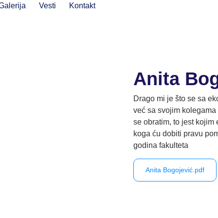
Galerija
Vesti
Kontakt
Anita Bog
Drago mi je što se sa 
već sa svojim kolegama 
se obratim, to jest koji
koga ću dobiti pravu pom
godina fakulteta
Anita Bogojević.pdf