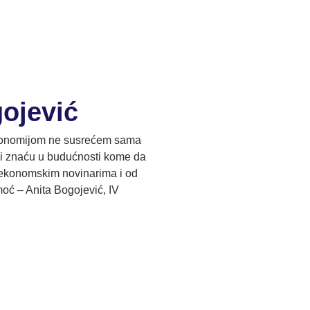
ojević
ekonomijom ne susrećem sama
i znaću u budućnosti kome da
m ekonomskim novinarima i od
oć – Anita Bogojević, IV