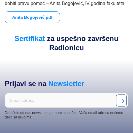
dobiti pravu pomoć – Anita Bogojević, IV godina fakulteta.
Anita Bogojević.pdf
Sertifikat
za uspešno završenu
Radionicu
Prijavi se na
Newsletter
Dobićete od nas newsletter jednom mesečno. Vašu email adresu nećemo
deliti sa drugima.